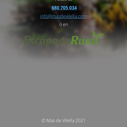
680 705 034
info@masdevilella.com
o en
© Mas de Vilella 2021