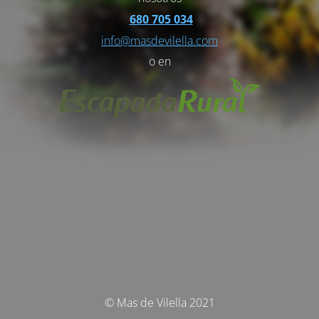
680 705 034
info@masdevilella.com
o en
© Mas de Vilella 2021