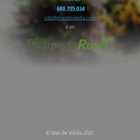
680 705 034
info@masdevilella.com
o en
© Mas de Vilella 2021