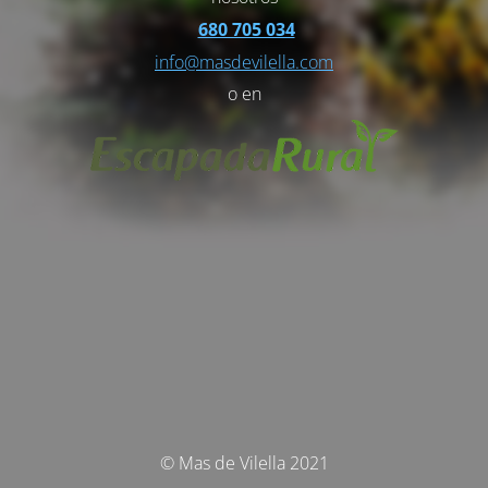
680 705 034
info@masdevilella.com
o en
© Mas de Vilella 2021